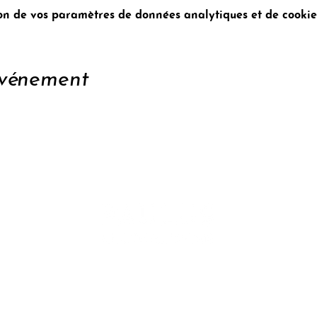
n de vos paramètres de données analytiques et de cookies
événement
enir
Conta
tter
Confid
Impr