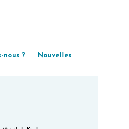
Places
dans
notre espace
CoWorking
-nous ?
Nouvelles