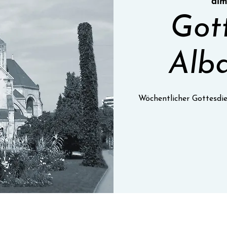
dim.
Got
Alba