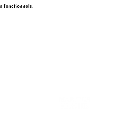
 fonctionnels.
ct
Coopération avec :
entialité
essum