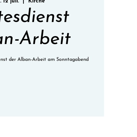
 12 juil.
  |  
Kirche
tesdienst
n-Arbeit