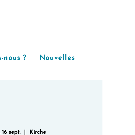
Places
dans
notre espace
CoWorking
-nous ?
Nouvelles
 16 sept.
  |  
Kirche