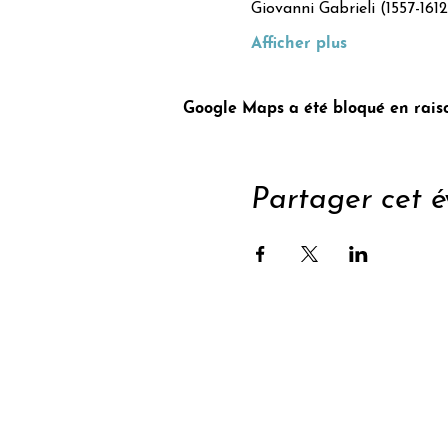
Giovanni Gabrieli (1557-161
Afficher plus
Google Maps a été bloqué en raiso
Partager cet 
Sout
S'abonner à la newsle