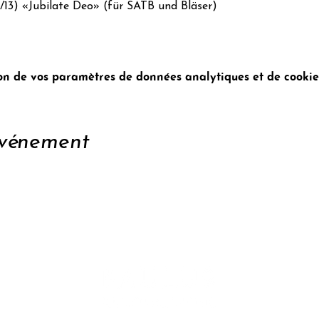
2/13) «Jubilate Deo» (für SATB und Bläser)
n de vos paramètres de données analytiques et de cookies
événement
enir
Conta
tter
Confid