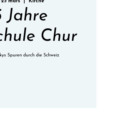
 25 mars
  |  
Kirche
5 Jahre
chule Chur
kys Spuren durch die Schweiz