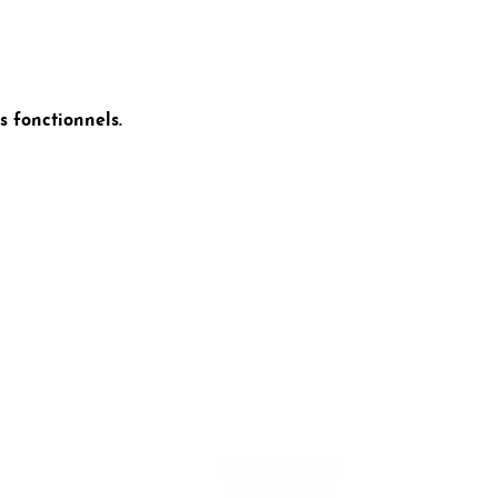
 fonctionnels.
ct
Coopération avec :
entialité