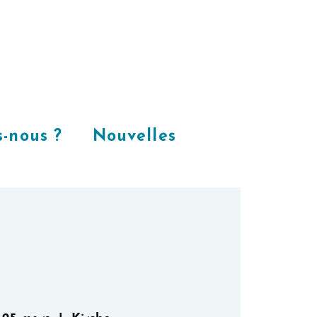
Places
dans
notre espace
CoWorking
-nous ?
Nouvelles