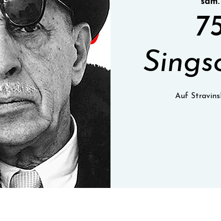
sam.
7
Sings
Auf Stravins