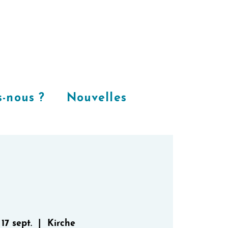
Places
dans
notre espace
CoWorking
-nous ?
Nouvelles
 17 sept.
  |  
Kirche