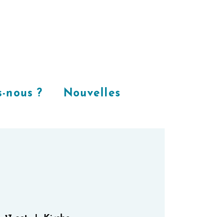
Places
dans
notre espace
CoWorking
-nous ?
Nouvelles