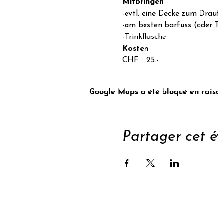
Mitbringen
-evtl. eine Decke zum Drauf
-am besten barfuss (oder T
-Trinkflasche
Kosten
CHF  25.-
Google Maps a été bloqué en raiso
Partager cet 