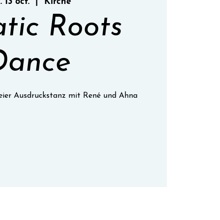
. 13 oct.
  |  
Kirche
atic Roots
Dance
freier Ausdruckstanz mit René und Ahna