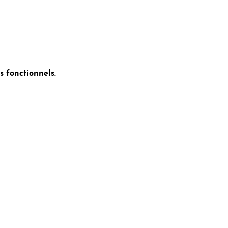
 fonctionnels.
ct
Coopération avec :