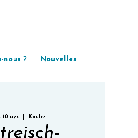
Places
dans
notre espace
CoWorking
-nous ?
Nouvelles
 10 avr.
  |  
Kirche
treisch-