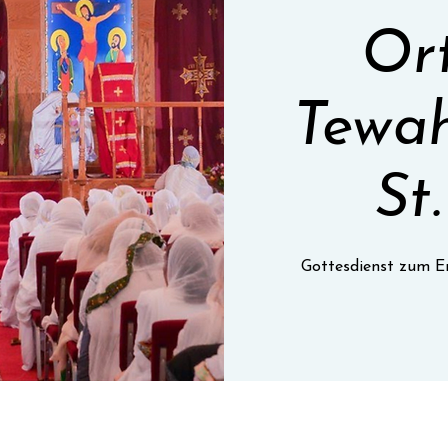
Or
Tewah
St
Gottesdienst zum Er