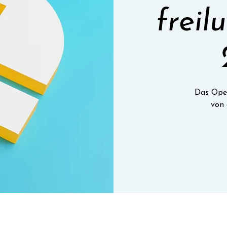
freilu
Das Open
von 