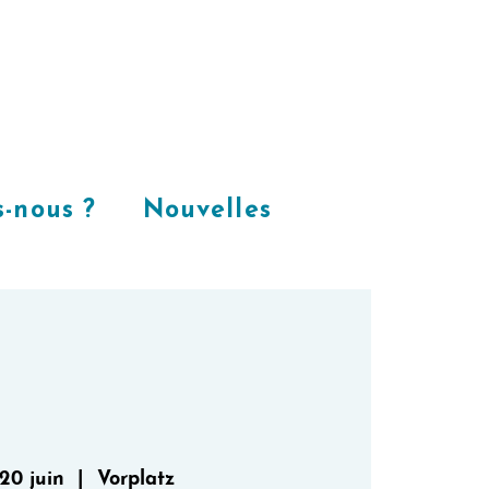
Places
dans
notre espace
CoWorking
-nous ?
Nouvelles
20 juin
  |  
Vorplatz