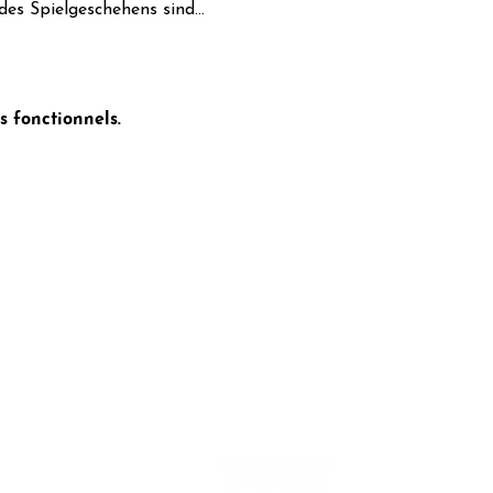
 des Spielgeschehens sind…
 fonctionnels.
ct
Coopération avec :
entialité