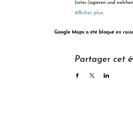
(inter-)agieren und welche
Afficher plus
Google Maps a été bloqué en raiso
Partager cet 
Sout
S'abonner à la newsle