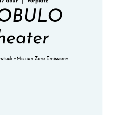
17 août
  |  
Vorplatz
OBULO
heater
rstück «Mission Zero Emission»