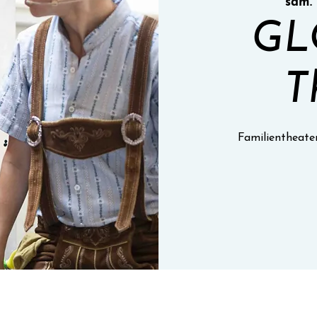
sam. 
GL
T
Familientheate