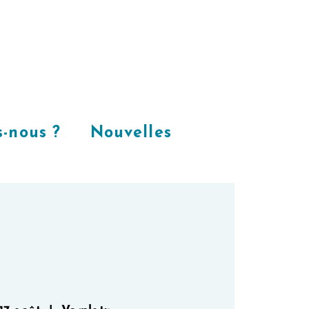
Places
dans
notre espace
CoWorking
-nous ?
Nouvelles