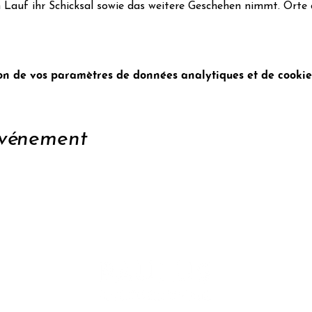
n Lauf ihr Schicksal sowie das weitere Geschehen nimmt. Orte
n de vos paramètres de données analytiques et de cookies
événement
enir
Conta
tter
Confid