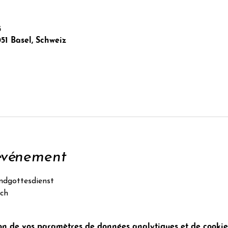
5
051 Basel, Schweiz
'événement
ndgottesdienst
ach
n de vos paramètres de données analytiques et de cookies