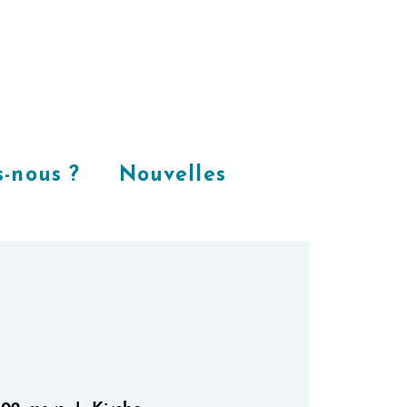
Places
dans
notre espace
CoWorking
-nous ?
Nouvelles