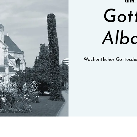
dim.
Got
Alba