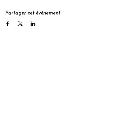
Partager cet événement
Soutenir
S'abonner à
la newsletter
Contact