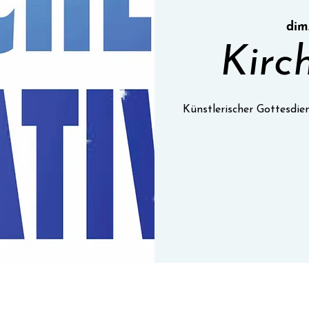
dim.
Kirc
Künstlerischer Gottesdie