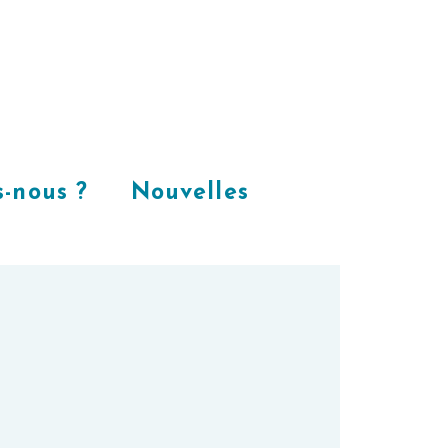
Places
dans
notre espace
CoWorking
-nous ?
Nouvelles