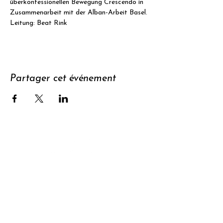
überkonfessionellen Bewegung Crescendo in 
Zusammenarbeit mit der Alban-Arbeit Basel.
Leitung: Beat Rink
Partager cet événement
Soutenir
S'abonner à
la newsletter