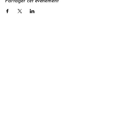
Partager cet événement
Soutenir
S'abonner à
la newsletter
Contact
Confidentialit
é