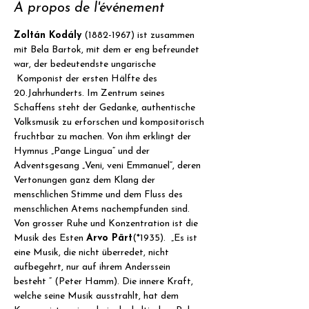
À propos de l'événement
Zoltán Kodály
 (1882-1967) ist zusammen 
mit Bela Bartok, mit dem er eng befreundet 
war, der bedeutendste ungarische 
 Komponist der ersten Hälfte des 
20.Jahrhunderts. Im Zentrum seines 
Schaffens steht der Gedanke, authentische 
Volksmusik zu erforschen und kompositorisch 
fruchtbar zu machen. Von ihm erklingt der 
Hymnus „Pange Lingua“ und der 
Adventsgesang „Veni, veni Emmanuel“, deren 
Vertonungen ganz dem Klang der 
menschlichen Stimme und dem Fluss des 
menschlichen Atems nachempfunden sind.
Von grosser Ruhe und Konzentration ist die 
Musik des Esten 
Arvo Pärt
(*1935).  „Es ist 
eine Musik, die nicht überredet, nicht 
aufbegehrt, nur auf ihrem Anderssein 
besteht “ (Peter Hamm). Die innere Kraft, 
welche seine Musik ausstrahlt, hat dem 