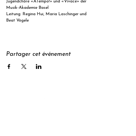
Jugendchöre «ATempo!» und «Vivace» der 
Musik-Akademie Basel
Leitung: Regina Hui, Maria Laschinger und 
Beat Vögele
Partager cet événement
Soutenir
S'abonner à
la newsletter