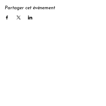
Partager cet événement
Soutenir
S'abonner à
la newsletter
Contact
Confidentialit