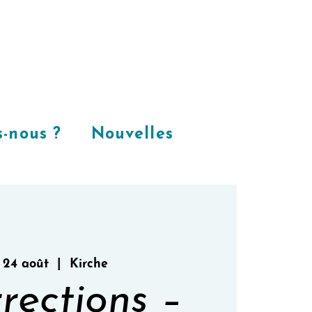
Places
dans
notre espace
CoWorking
-nous ?
Nouvelles
 24 août
  |  
Kirche
rections –