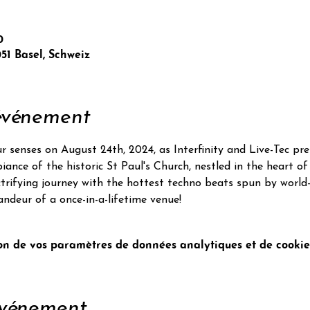
0
051 Basel, Schweiz
'événement
r senses on August 24th, 2024, as Interfinity and Live-Tec pr
ance of the historic St Paul's Church, nestled in the heart of 
trifying journey with the hottest techno beats spun by world-
ndeur of a once-in-a-lifetime venue!
n de vos paramètres de données analytiques et de cookies
événement