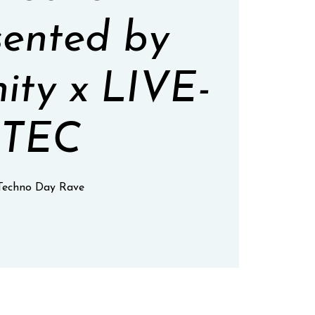
ented by
nity x LIVE-
TEC
Techno Day Rave