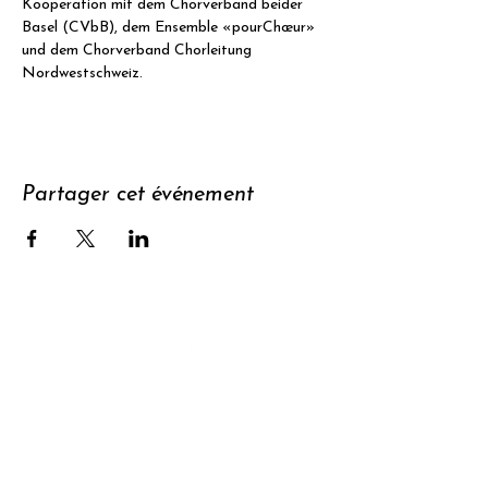
Kooperation mit dem Chorverband beider 
Basel (CVbB), dem Ensemble «pourChœur» 
und dem Chorverband Chorleitung 
Nordwestschweiz.
Partager cet événement
Soutenir
S'abonner à
la newsletter