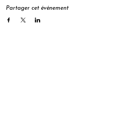
Partager cet événement
Soutenir
S'abonner à
la newsletter
Contact
Confidentialit