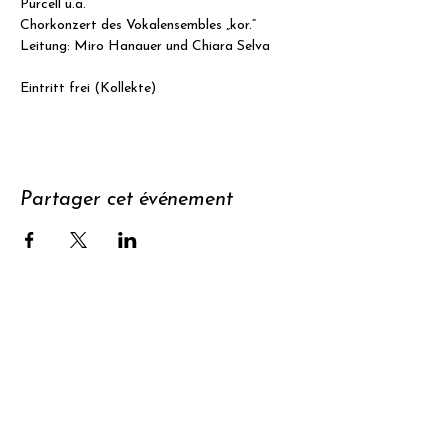
Purcell u.a.
Chorkonzert des Vokalensembles „kor.“
Leitung: Miro Hanauer und Chiara Selva
Eintritt frei (Kollekte)
Partager cet événement
Soutenir
S'abonner à
la newsletter