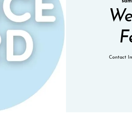
sam.
We
F
Contact Im