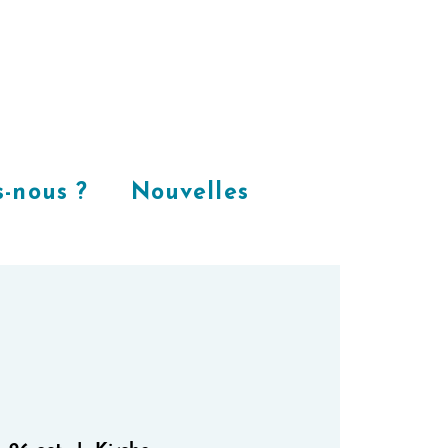
Places
dans
notre espace
CoWorking
-nous ?
Nouvelles