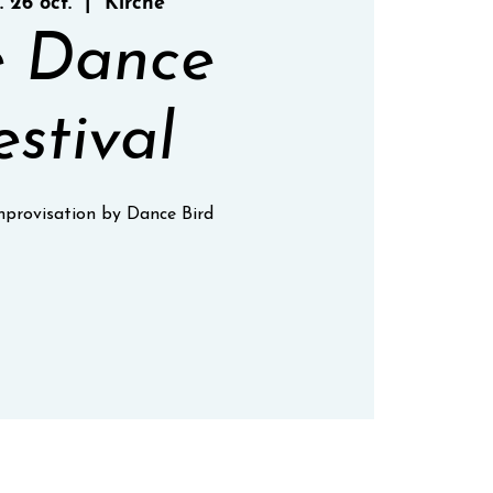
 26 oct.
  |  
Kirche
 Dance
estival
provisation by Dance Bird