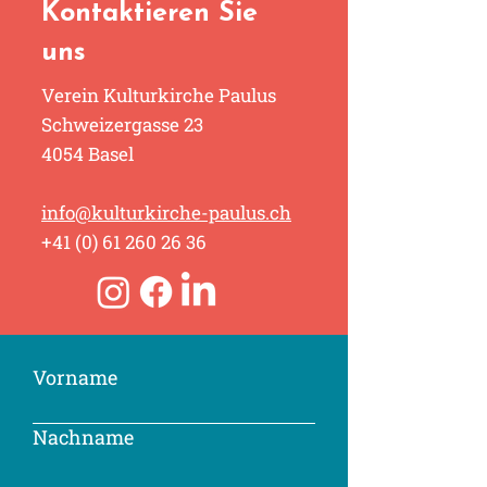
Kontaktieren Sie
uns
Verein Kulturkirche Paulus
Schweizergasse 23
4054 Basel
info@kulturkirche-paulus.ch
+41 (0) 61 260 26 36
Vorname
Nachname