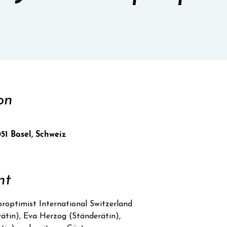
on
051 Basel, Schweiz
nt
oroptimist International Switzerland
ätin), Eva Herzog (Ständerätin),