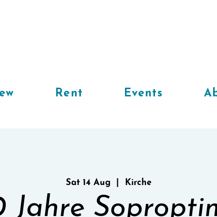
iew
Rent
Events
Ab
Sat 14 Aug
  |  
Kirche
 Jahre Sopropti