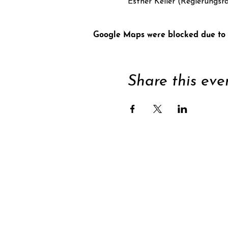
Esther Keller (Regierungsr
Google Maps were blocked due to y
Share this eve
Supp
Subscribe to newsle