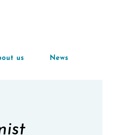
Available
workplaces in our
coworking space
out us
News
mist