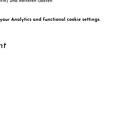
ätin) und weiteren Gästen
our Analytics and functional cookie settings.
nt
ort
Conta
tter
Data 
Site n