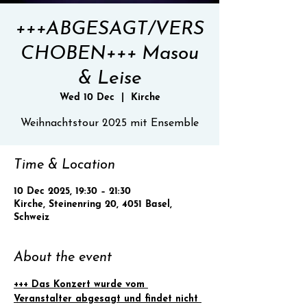
+++ABGESAGT/VERS
CHOBEN+++ Masou
& Leise
Wed 10 Dec
  |  
Kirche
Weihnachtstour 2025 mit Ensemble
Time & Location
10 Dec 2025, 19:30 – 21:30
Kirche, Steinenring 20, 4051 Basel,
Schweiz
About the event
+++ Das Konzert wurde vom 
Veranstalter abgesagt und findet nicht 