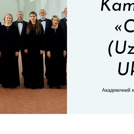
Kam
«C
(Uz
Uk
Академiчний 