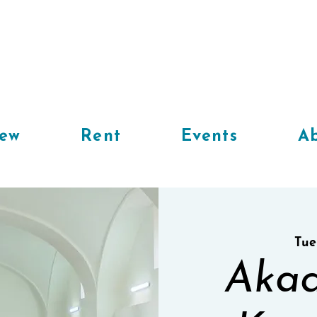
iew
Rent
Events
Ab
Tue
Akad