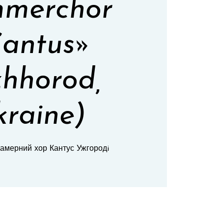
merchor
antus»
hhorod,
raine)
камерний хор Кантус Ужгородi