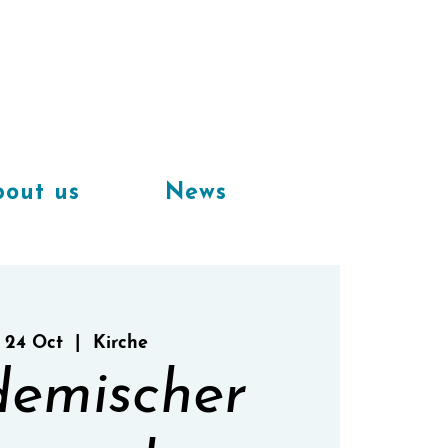
Available
workplaces in our
coworking space
out us
News
 24 Oct
  |  
Kirche
emischer