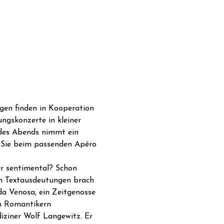
gen finden in Kooperation 
ngskonzerte in kleiner 
 des Abends nimmt ein 
 Sie beim passenden Apéro 
r sentimental? Schon 
en Textausdeutungen brach 
a Venosa, ein Zeitgenosse 
en Romantikern 
ziner Wolf Langewitz. Er 