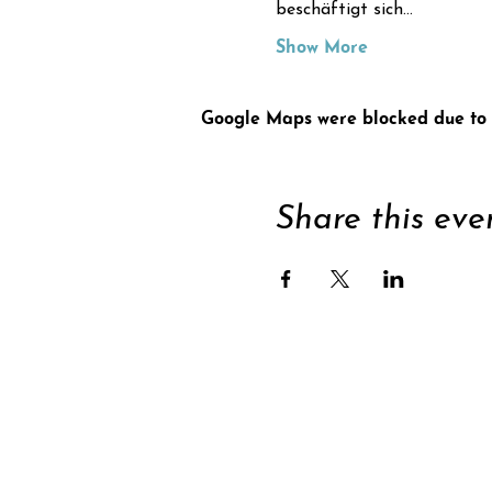
beschäftigt sich…
Show More
Google Maps were blocked due to y
Share this eve
Supp
Subscribe to newsle