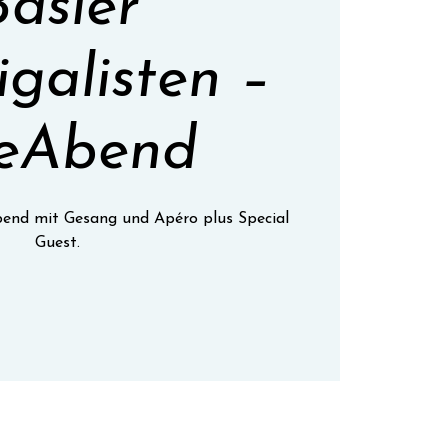
Basler
galisten –
reAbend
Abend mit Gesang und Apéro plus Special
Guest.