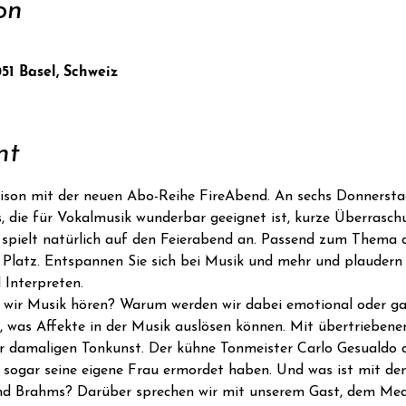
on
051 Basel, Schweiz
nt
aison mit der neuen Abo-Reihe FireAbend. An sechs Donnersta
s, die für Vokalmusik wunderbar geeignet ist, kurze Überraschu
e spielt natürlich auf den Feierabend an. Passend zum Thema
Platz. Entspannen Sie sich bei Musik und mehr und plaudern
 Interpreten.
n wir Musik hören? Warum werden wir dabei emotional oder ga
, was Affekte in der Musik auslösen können. Mit übertrieben
r damaligen Tonkunst. Der kühne Tonmeister Carlo Gesualdo d
t sogar seine eigene Frau ermordet haben. Und was ist mit d
 Brahms? Darüber sprechen wir mit unserem Gast, dem Medi