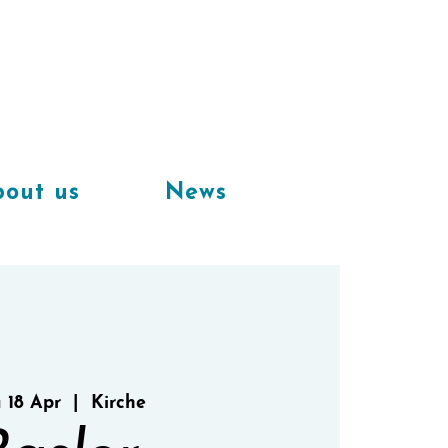
Available
workplaces in our
coworking space
out us
News
 18 Apr
  |  
Kirche