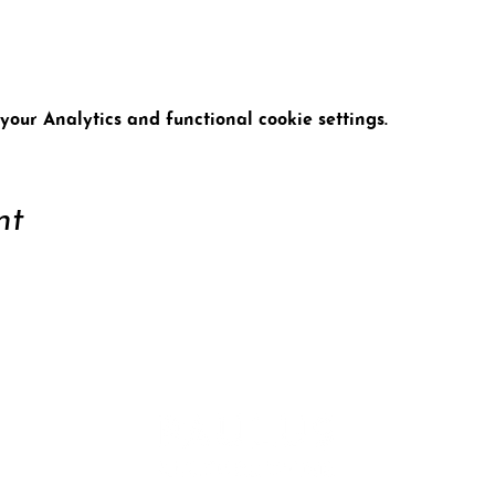
our Analytics and functional cookie settings.
nt
ort
Conta
tter
Data 