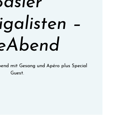
Basler
galisten –
reAbend
Abend mit Gesang und Apéro plus Special
Guest.