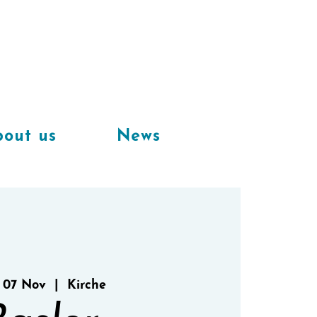
Available
workplaces in our
coworking space
out us
News
 07 Nov
  |  
Kirche