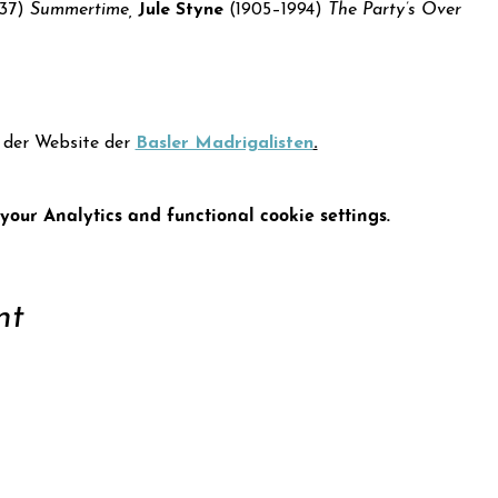
37) 
Summertime, 
Jule Styne 
(1905–1994) 
The Party’s Over
der Website der 
Basler Madrigalisten
.
our Analytics and functional cookie settings.
nt