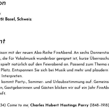
on
0
051 Basel, Schweiz
nt
aison mit der neuen Abo-Reihe FireAbend. An sechs Donnersta
s, die für Vokalmusik wunderbar geeignet ist, kurze Überraschu
e spielt natürlich auf den Feierabend an. Passend zum Thema
Platz. Entspannen Sie sich bei Musik und mehr und plaudern
 Interpreten.
 
kommt Party-, Sommer- und Urlaubsstimmung auf. Gemeins
n, Gastgeberinnen und Gästen blicken wir auf ein Jahr 
FireAb
nft.
34) 
Come to me, 
Charles Hubert Hastings Parry 
(1848–1918)