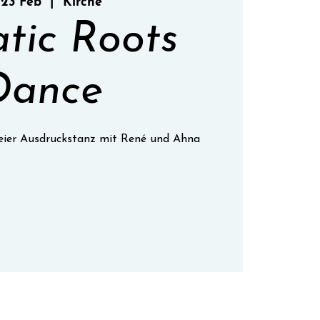
 23 Feb
  |  
Kirche
atic Roots
Dance
freier Ausdruckstanz mit René und Ahna