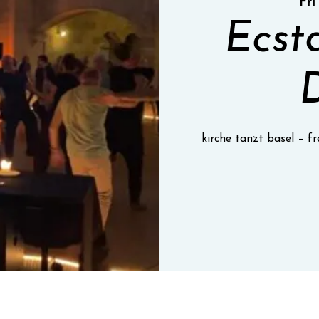
Fri
Ecst
kirche tanzt basel – 