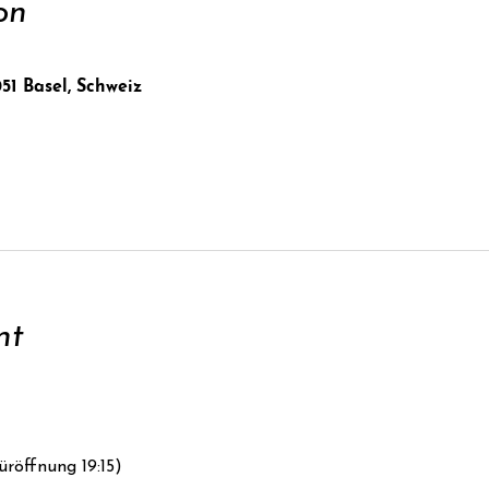
on
051 Basel, Schweiz
nt
üröffnung 19:15)