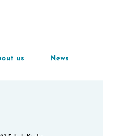
Available
workplaces in our
coworking space
out us
News