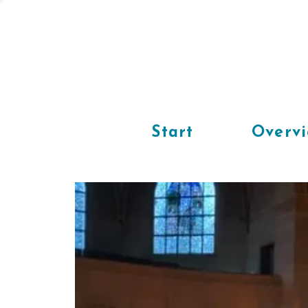
Start
Overv