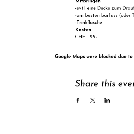
Mitbringen
-evtl. eine Decke zum Drauf
-am besten barfuss (oder T
-Trinkflasche
Kosten
CHF  25.-
Google Maps were blocked due to y
Share this eve