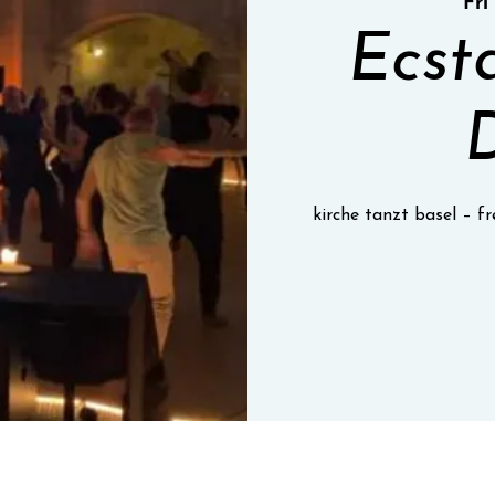
Fri
Ecst
kirche tanzt basel – 