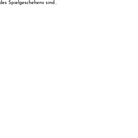
 des Spielgeschehens sind…
ct
Cooperation with:
privacy