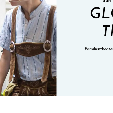
Sun 
GL
T
Familientheate