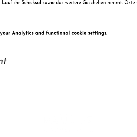
n Lauf ihr Schicksal sowie das weitere Geschehen nimmt. Orte
our Analytics and functional cookie settings.
nt
ort
Conta
tter
Data 