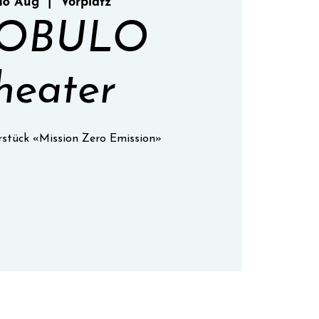
18 Aug
  |  
Vorplatz
OBULO
heater
rstück «Mission Zero Emission»