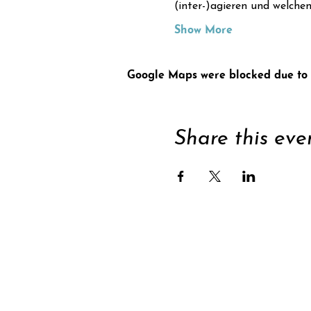
(inter-)agieren und welche
Show More
Google Maps were blocked due to y
Share this eve
Supp
Subscribe to newsle