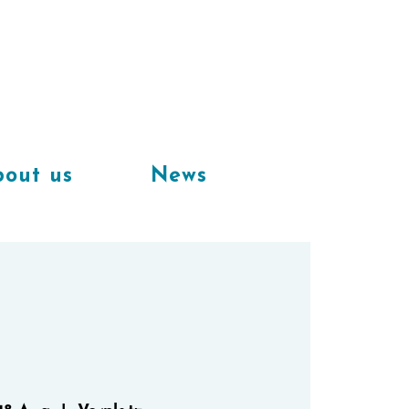
Available
workplaces in our
coworking space
out us
News