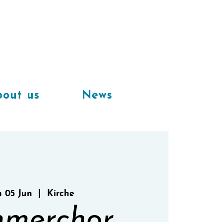
Available
workplaces in our
coworking space
out us
News
 05 Jun
  |  
Kirche
merchor