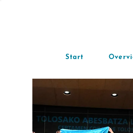
Start
Overv