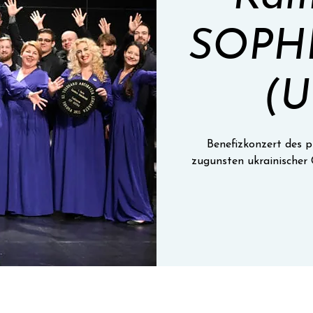
SOPHI
(U
Benefizkonzert des 
zugunsten ukrainischer 