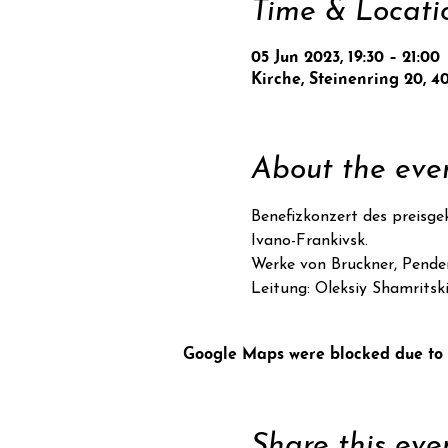
Time & Locati
05 Jun 2023, 19:30 – 21:00
Kirche, Steinenring 20, 4
About the eve
Benefizkonzert des preisge
Ivano-Frankivsk.
Werke von Bruckner, Pender
Leitung: Oleksiy Shamritsk
Google Maps were blocked due to y
Share this eve