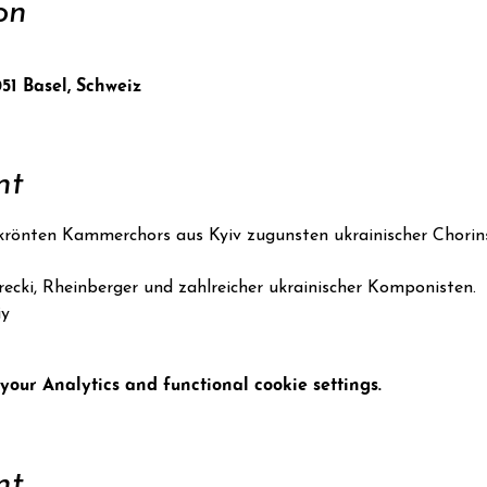
on
051 Basel, Schweiz
nt
krönten Kammerchors aus Kyiv zugunsten ukrainischer Chorin
ecki, Rheinberger und zahlreicher ukrainischer Komponisten.
iy
our Analytics and functional cookie settings.
nt