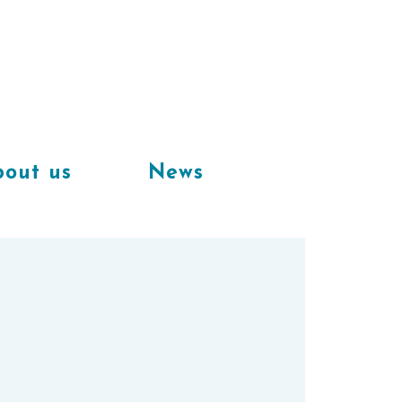
Available
workplaces in our
coworking space
out us
News