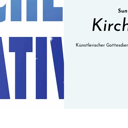
Sun
Kirc
Künstlerischer Gottesdie