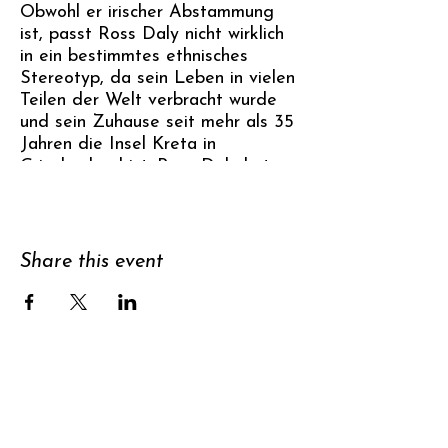
Obwohl er irischer Abstammung
ist, passt Ross Daly nicht wirklich
in ein bestimmtes ethnisches
Stereotyp, da sein Leben in vielen
Teilen der Welt verbracht wurde
und sein Zuhause seit mehr als 35
Jahren die Insel Kreta in
Griechenland ist. Ross Daly hat
die Welt bereist, hauptsächlich im
Nahen Osten, Zentralasien und
auf dem indischen Subkontinent,
um verschiedene Formen lokaler
Share this event
Musiktraditionen zu studieren. In
diesen Traditionen stieß er auf
Musik, die nicht nur ein
Ausdrucksmittel der
Selbstentfaltung war, sondern
Musik, die in der Lage war, einen
über das hinauszuführen, was
normalerweise als die Grenzen des
Support