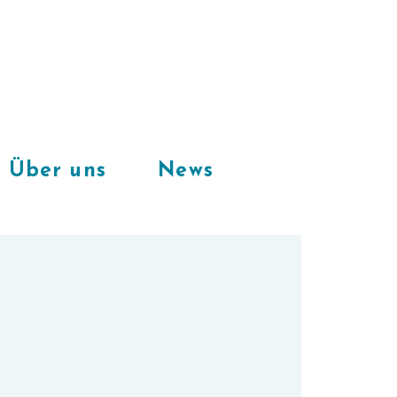
Freie Plätze
in unserem
CoWorkingSpace
Über uns
News