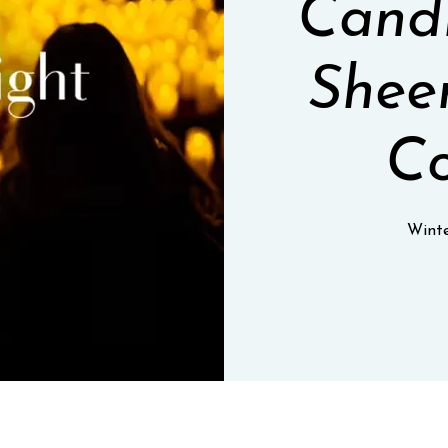
Candl
Shee
Co
Wint