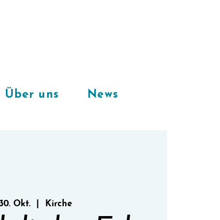
Freie Plätze
in unserem
CoWorkingSpace
Über uns
News
 30. Okt.
  |  
Kirche