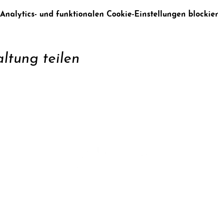
alytics- und funktionalen Cookie-Einstellungen blockier
ltung teilen
zen
Konta
ren
Daten
Impr