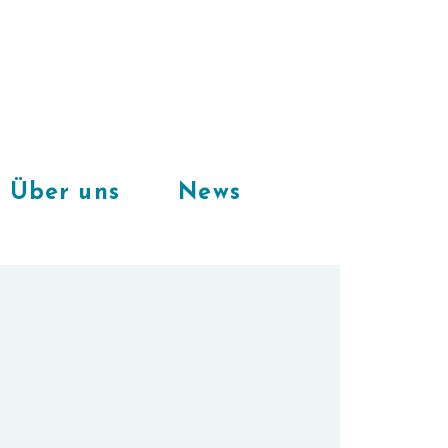
Freie Plätze
in unserem
CoWorkingSpace
Über uns
News