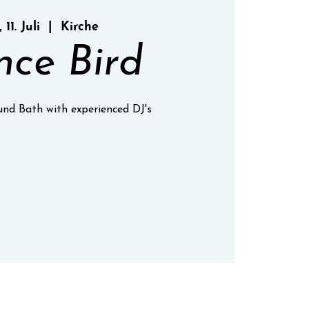
 11. Juli
  |  
Kirche
ce Bird
nd Bath with experienced DJ's