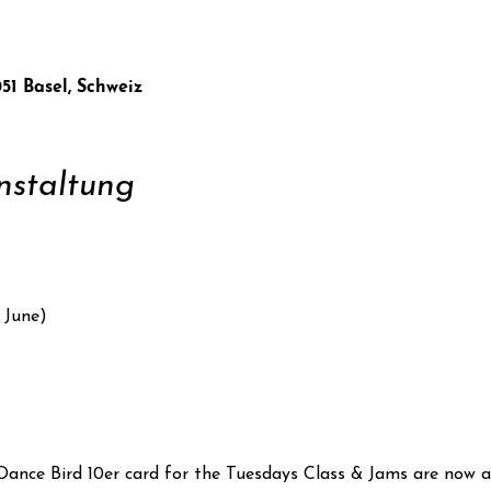
051 Basel, Schweiz
nstaltung
June)

ance Bird 10er card for the Tuesdays Class & Jams are now als