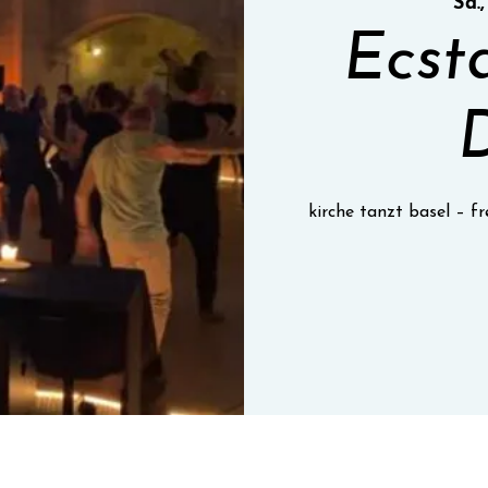
Sa.,
Ecst
kirche tanzt basel – 