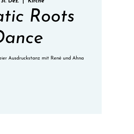
 31. Dez.
  |  
Kirche
atic Roots
Dance
freier Ausdruckstanz mit René und Ahna