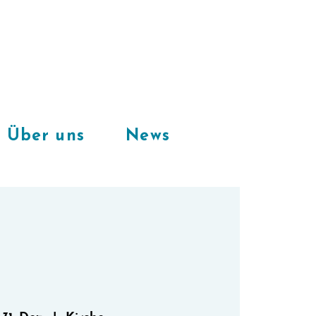
Freie Plätze
in unserem
CoWorkingSpace
Über uns
News