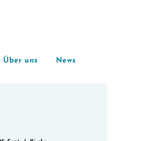
Freie Plätze
in unserem
CoWorkingSpace
Über uns
News