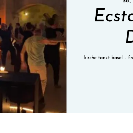
So.,
Ecst
kirche tanzt basel – 