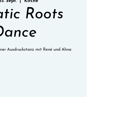
 15. Sept.
  |  
Kirche
atic Roots
Dance
freier Ausdruckstanz mit René und Ahna