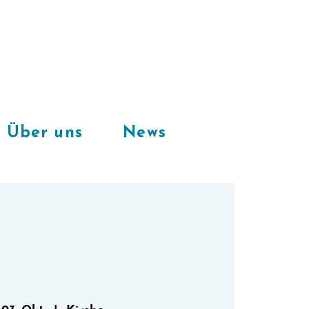
Freie Plätze
in unserem
CoWorkingSpace
Über uns
News