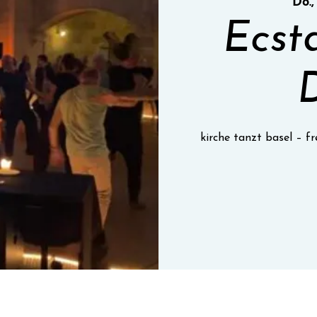
Do.,
Ecst
kirche tanzt basel – 