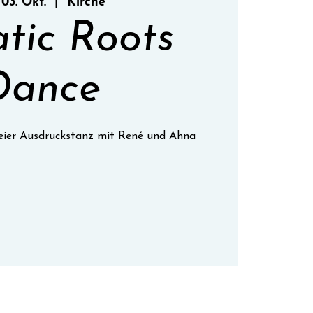
 03. Okt.
  |  
Kirche
atic Roots
Dance
freier Ausdruckstanz mit René und Ahna