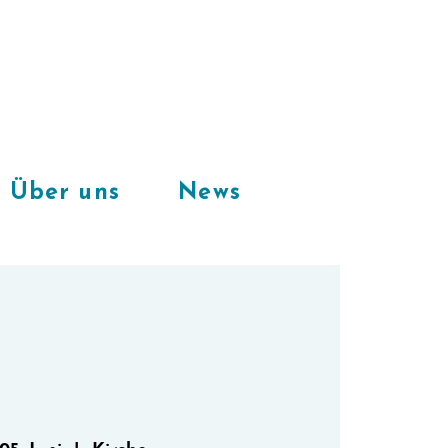
Freie Plätze
in unserem
CoWorkingSpace
Über uns
News