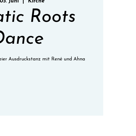
 05. Juni
  |  
Kirche
atic Roots
Dance
freier Ausdruckstanz mit René und Ahna