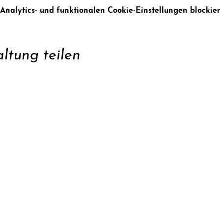
alytics- und funktionalen Cookie-Einstellungen blockier
ltung teilen
zen
Konta
ren
Daten
Impr