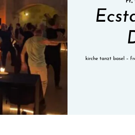
Fr.,
Ecst
kirche tanzt basel – 