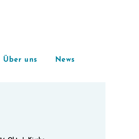
Freie Plätze
in unserem
CoWorkingSpace
Über uns
News