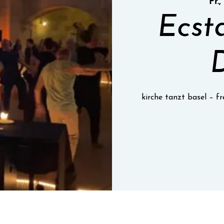
Fr.,
Ecst
kirche tanzt basel – 