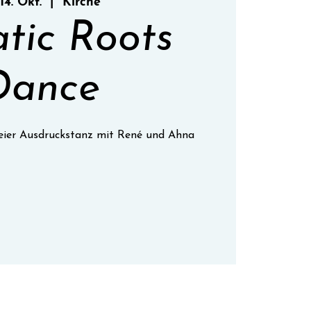
 14. Okt.
  |  
Kirche
atic Roots
Dance
freier Ausdruckstanz mit René und Ahna