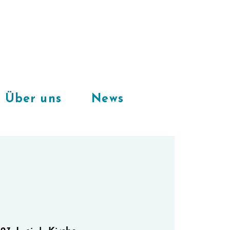
Freie Plätze
in unserem
CoWorkingSpace
Über uns
News