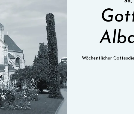
So.,
Got
Alba