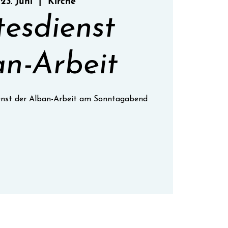
 23. Juni
  |  
Kirche
tesdienst
n-Arbeit