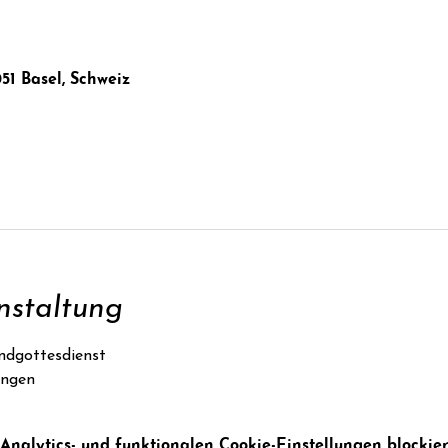
051 Basel, Schweiz
nstaltung
ndgottesdienst
ungen
alytics- und funktionalen Cookie-Einstellungen blockier