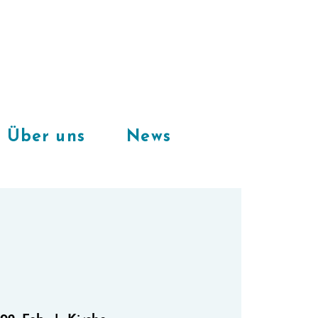
Freie Plätze
in unserem
CoWorkingSpace
Über uns
News