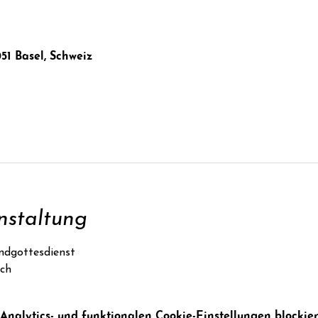
051 Basel, Schweiz
nstaltung
ndgottesdienst
ach
alytics- und funktionalen Cookie-Einstellungen blockier