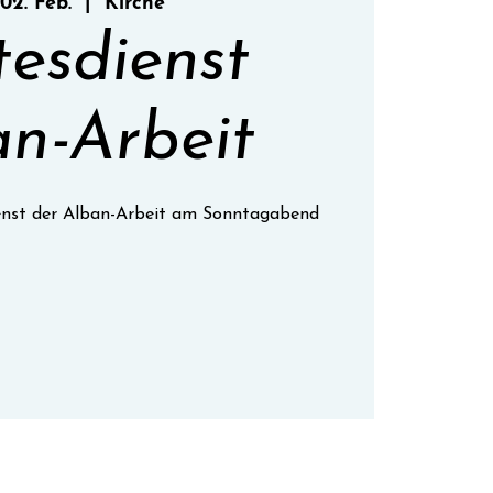
 02. Feb.
  |  
Kirche
tesdienst
n-Arbeit