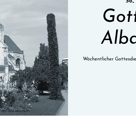
So.,
Got
Alba