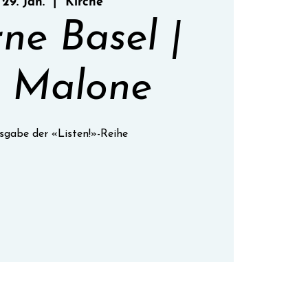
 29. Jan.
  |  
Kirche
ne Basel |
i Malone
sgabe der «Listen!»-Reihe