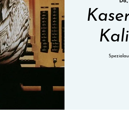
Do.,
Kaser
Kal
Spezialau