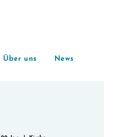
Freie Plätze
in unserem
CoWorkingSpace
Über uns
News