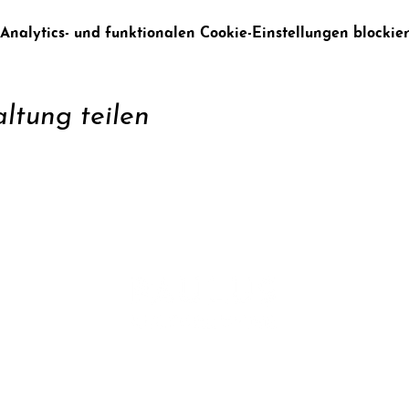
alytics- und funktionalen Cookie-Einstellungen blockier
ltung teilen
zen
Konta
ren
Daten
Impr