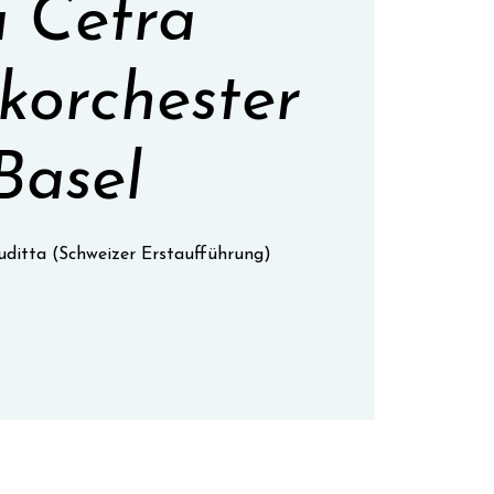
 Cetra
korchester
Basel
iuditta (Schweizer Erstaufführung)