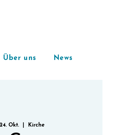
Freie Plätze
in unserem
CoWorkingSpace
Über uns
News
 24. Okt.
  |  
Kirche