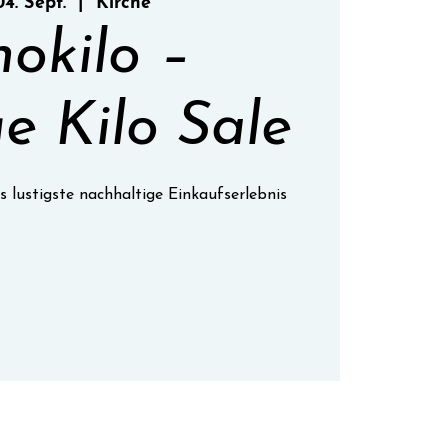
 04. Sept.
  |  
Kirche
nokilo –
e Kilo Sale
s lustigste nachhaltige Einkaufserlebnis