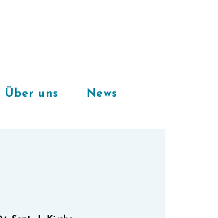
Freie Plätze
in unserem
CoWorkingSpace
Über uns
News