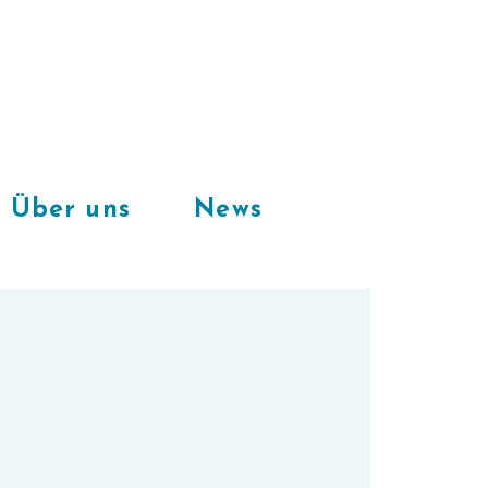
Freie Plätze
in unserem
CoWorkingSpace
Über uns
News