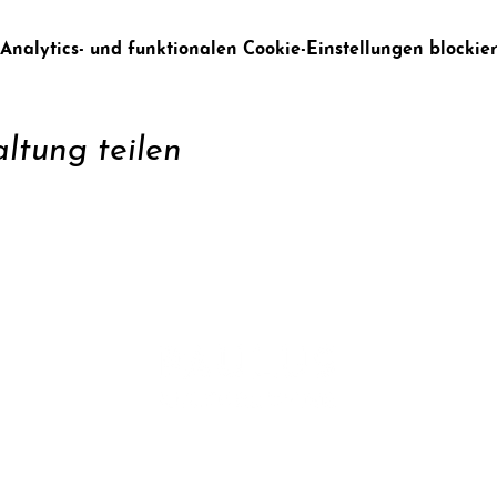
alytics- und funktionalen Cookie-Einstellungen blockier
ltung teilen
zen
Konta
ren
Daten
Impr