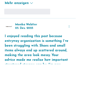
Mehr anzeigen
Gefällt mir
Antworten
Monika Webtter
05. Dez. 2025
I enjoyed reading this post because 
entryway organization is something I’ve 
been struggling with. Shoes and small 
items always end up scattered around, 
making the area look messy. Your 
advice made me realize how important 
structured storage can be. I’m now 
looking for a stylish 
shoe rack for 
entryway
 that fits well in my space. The 
ideas you shared are simple yet 
effective. Thanks for putting together 
such a helpful guide!
Gefällt mir
Antworten