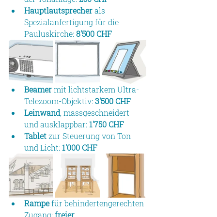
Hauptlautsprecher
 als 
Spezialanfertigung für die 
Pauluskirche: 
8'500 CHF
Beamer
 mit lichtstarkem Ultra-
Telezoom-Objektiv: 
3'500 CHF
Leinwand
, massgeschneidert 
und ausklappbar: 
1'750 CHF
Tablet
 zur Steuerung von Ton 
und Licht: 
1'000 CHF
Rampe 
für behindertengerechten 
Zugang:
 freier 